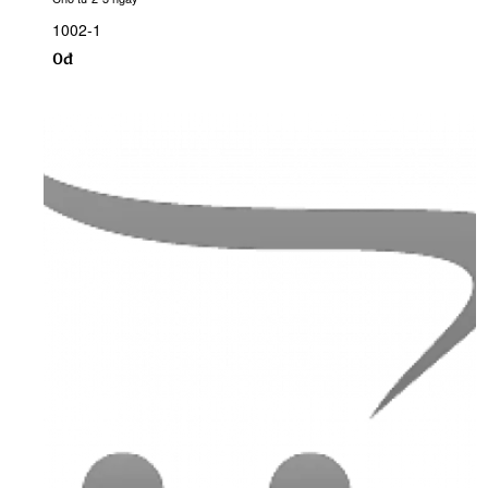
1002-1
0đ