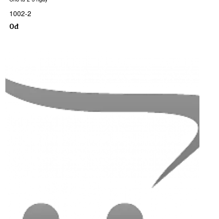
1002-2
0đ