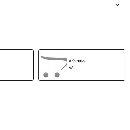
AK1700-2
pp
mail