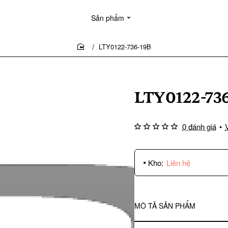
Sản phẩm
LTY0122-736-19B
home
LTY0122-73
0 đánh giá
•
Kho:
Liên hệ
MÔ TẢ SẢN PHẨM