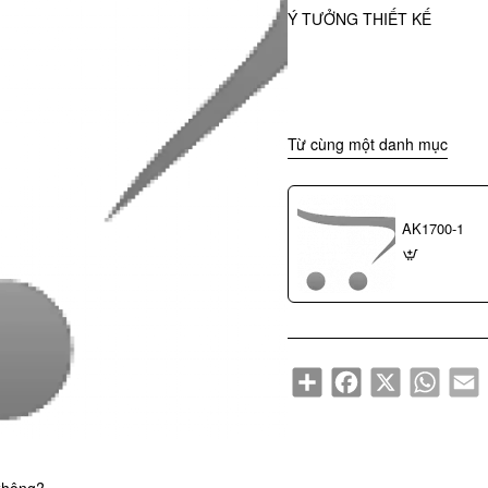
Ý TƯỞNG THIẾT KẾ
Từ cùng một danh mục
AK1700-1
Share
Facebook
X
WhatsA
E