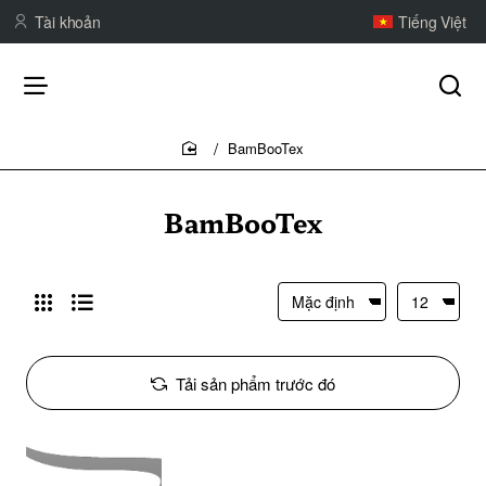
Tài khoản
Tiếng Việt
BamBooTex
home
BamBooTex
Tải sản phẩm trước đó